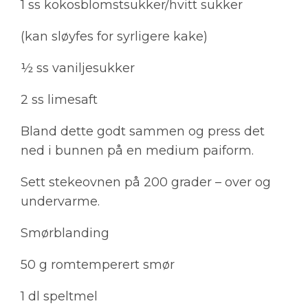
1 ss kokosblomstsukker/hvitt sukker
(kan sløyfes for syrligere kake)
½ ss vaniljesukker
2 ss limesaft
Bland dette godt sammen og press det
ned i bunnen på en medium paiform.
Sett stekeovnen på 200 grader – over og
undervarme.
Smørblanding
50 g romtemperert smør
1 dl speltmel