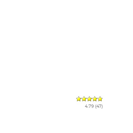
4.79
(
47
)