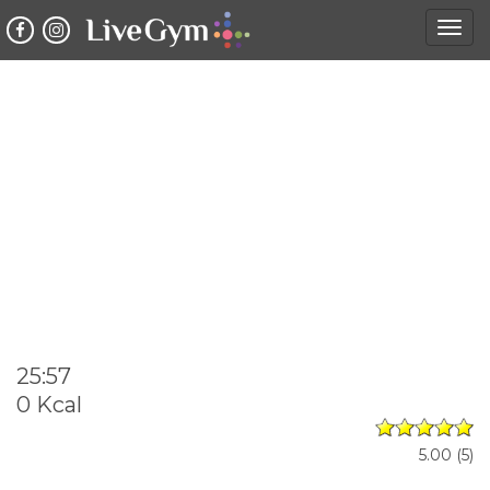
Togg
navig
25:57
0 Kcal
5.00
(
5
)